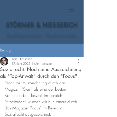
STÖRMER & HIESSERICH
Rechtsanwälte - Fachanwälte
Beitrag
RAin Hiesserich
17. Juni 2025
1 Min. Lesezeit
Sozialrecht: Noch eine Auszeichnung
als "Top-Anwalt" durch den "Focus"!
Nach der Auszeichnung durch das 
Magazin "Stern" als eine der besten 
Kanzleien bundesweit im Bereich 
"Arbeitsrecht" wurden wir nun erneut durch 
das Magazin "Focus" im Bereicht 
Sozialrecht ausgezeichnet.