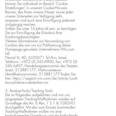
können Sie individuell im Bereich "
Cookie-
Einstellungen" in unserem Cookie-Hinweis-
Banner, das Ihnen unserer Haupt- sowie jeder
unserer Unterseiten zur Verfügung steht,
anpassen und auch eine Einwilligung jederzeit
rückgängig machen.
Sollten Sie unter 16 Jahre alt sein, so benötigen
Sie zur Einwilligung die Erlaubnis Ihrer
Erziehungsberechtigten.
Weitere Informationen zur Verwendung von
Cookies des von uns zur Publizierung dieser
Homepage genutzten Unternehmens
Wix.com
Ltd.
Nemal St. 40, 6350671 Tel Aviv, Israel,
Telefonnr.: +972 (3) 545-4900, Fax: +972 (3)
546 6407; Handelsregisternummer des Staates
Israel: 513881177, Mehrwertsteuer-
Identifikationsnummer: 513881177
finden Sie
hier:
https://support.wix.com/de/article/cook
ies-und-deine-website-bei-wix
5. Analyse-Tools/Tracking Tools
Die im Folgenden aufgeführten und von uns
eingesetzten Tracking-Maßnahmen werden auf
Grundlage des Art. 6 Abs. 1 S.1 lit. f DSGVO
durchgeführt. Mit den zum Einsatz kommenden
Tracking-Maßnahmen wollen wir eine
bedarfsgerechte Gestaltung und die fortlaufende