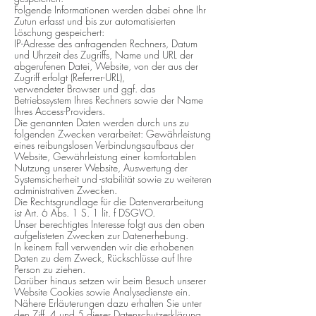
Folgende Informationen werden dabei ohne Ihr
Zutun erfasst und bis zur automatisierten
Löschung gespeichert:
IP-Adresse des anfragenden Rechners, Datum
und Uhrzeit des Zugriffs, Name und URL der
abgerufenen Datei, Website, von der aus der
Zugriff erfolgt (Referrer-URL),
verwendeter Browser und ggf. das
Betriebssystem Ihres Rechners sowie der Name
Ihres Access-Providers.
Die genannten Daten werden durch uns zu
folgenden Zwecken verarbeitet: Gewährleistung
eines reibungslosen Verbindungsaufbaus der
Website, Gewährleistung einer komfortablen
Nutzung unserer Website, Auswertung der
Systemsicherheit und -stabilität sowie zu weiteren
administrativen Zwecken.
Die Rechtsgrundlage für die Datenverarbeitung
ist Art. 6 Abs. 1 S. 1 lit. f DSGVO.
Unser berechtigtes Interesse folgt aus den oben
aufgelisteten Zwecken zur Datenerhebung.
In keinem Fall verwenden wir die erhobenen
Daten zu dem Zweck, Rückschlüsse auf Ihre
Person zu ziehen.
Darüber hinaus setzen wir beim Besuch unserer
Website Cookies sowie Analysedienste ein.
Nähere Erläuterungen dazu erhalten Sie unter
den Ziff. 4 und 5 dieser Datenschutzerklärung.