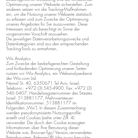
Optimierung unserer Webseite sicherstellen. Zum
anderen setzen wir die Tracking-Maßnahmen
ein, um die Nutzung unserer Webseite statistisch
zu erfassen und zum Zwecke der Optimierung
unseres Angebotes für Sie auszuwerten. Diese
Interessen sind als berechtigt im Sinne der
vorgenannten Vorschrift anzusehen.
Die jeweiligen Datenverarbeitungszwecke und
Datenkategorien sind aus den entsprechenden
Tracking-Tools zu entnehmen.
Wix Analytics
Zum Zwecke der bedarfsgerechten Gestaltung
und fortlaufenden Optimierung unserer Seiten
nutzen wir Wix Analytics, ein Webanalysedienst
der Wix.com Ltd.
Nemal St. 40, 6350671 Tel Aviv, Israel,
Telefonnr.: +972 (3) 545-4900, Fax: +972 (3)
546 6407; Handelsregisternummer des Staates
Israel: 513881177, Mehrwertsteuer-
Identifikationsnummer: 513881177 im
Folgenden „Wix“). In diesem Zusammenhang
werden pseudonymisierte Nutzungsprofile
erstellt und Cookies (siehe unter Ziff. 4)
verwendet. Die durch den Cookie erzeugten
Informationen über Ihre Benutzung dieser
Website wie, Browser-Typ/-Version,verwendetes
Betriebssystem, Referrer-URL (die zuvor besuchte