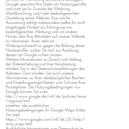
Google speichert Ihre Daten als Nutzungsprofile
und nutzt sie für Zwecke der Werbung,
Marktforschung und/oder bedarfsgerechten
Gestaltung seiner Website. Eine solche
Auswertung erfolgt insbesondere (selbst für nicht
eingeloggte Nutzer) zur Erbringung von
bedarfsgerechter Werbung und um andere
Nutzer über Ihre Aktivitäten auf unserer Website
zu informieren. Ihnen steht ein
Widerspruchsrecht zu gegen die Bildung dieser
Nutzerprofile, wobei Sie sich zur Ausübung
dessen an Google richten müssen.
Weitere Informationen zu Zweck und Umfang
der Datenerhebung und ihrer Verarbeitung
erhalten Sie in den Datenschutzerklärungen des
Anbieters. Dort erhalten Sie auch weitere
Informationen zu Ihren diesbezüglichen Rechten
und Einstellungsmöglichkeiten zum Schutze Ihrer
Privatsphäre: Die Nutzungsbedingungen von
Google können Sie unter
http://www.google.de/intl/de/policies/terms
/regional.html
einsehen, die zusätzlichen
Nutzungsbedingungen für Google Maps finden
Sie unter
https://www.google.com/intl/de_US/help/t
erms_maps.html
Ausführliche Informationen zum Datenschutz im