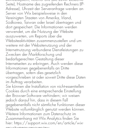
Seite), Hostname des zugreifenden Rechners (IP-
Adresse),
Uhrzeit der Serveranfrage werden an
Server von Wix beispielsweise in den
Vereinigten Staaten von Amerika, Irland,
Südkorea, Taiwan oder Israel übertragen und
dort gespeichert. Die Informationen werden
verwendet, um die Nutzung der Website
auszuwerten, um Reports über die
Websiteaktivitäten zusammenzustellen und um
weitere mit der Websitenutzung und der
Internetnutzung verbundene Dienstleistungen zu
Zwecken der Marktforschung und
bedarfsgerechten Gestaltung dieser
Internetseiten zu erbringen. Auch werden diese
Informationen gegebenenfalls an Dritte
übertragen, sofern dies gesetzlich
vorgeschrieben ist oder soweit Dritte diese Daten
im Auftrag verarbeiten.
Sie können die Installation von nicht-essentiellen
Cookies durch eine entsprechende Einstellung
der Browser-Software verhindern; wir weisen
jedoch darauf hin, dass in diesem Fall
gegebenenfalls nicht sämtliche Funktionen dieser
Website vollumfänglich genutzt werden können.
Weitere Informationen zum Datenschutz im
Zusammenhang mit Wix Analytics finden Sie
hier:
https://support.wix.com/en/article/wix-
security-measures-overview