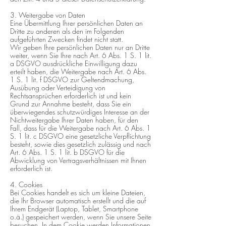
3. Weitergabe von Daten
Eine Übermittlung Ihrer persönlichen Daten an
Dritte zu anderen als den im Folgenden
aufgeführten Zwecken findet nicht statt.
Wir geben Ihre persönlichen Daten nur an Dritte
weiter, wenn Sie Ihre nach Art. 6 Abs. 1 S. 1 lit.
a DSGVO ausdrückliche Einwilligung dazu
erteilt haben, die Weitergabe nach Art. 6 Abs.
1 S. 1 lit. f DSGVO zur Geltendmachung,
Ausübung oder Verteidigung von
Rechtsansprüchen erforderlich ist und kein
Grund zur Annahme besteht, dass Sie ein
überwiegendes schutzwürdiges Interesse an der
Nichtweitergabe Ihrer Daten haben, für den
Fall, dass für die Weitergabe nach Art. 6 Abs. 1
S. 1 lit. c DSGVO eine gesetzliche Verpflichtung
besteht, sowie dies gesetzlich zulässig und nach
Art. 6 Abs. 1 S. 1 lit. b DSGVO für die
Abwicklung von Vertragsverhältnissen mit Ihnen
erforderlich ist.
4. Cookies
Bei Cookies handelt es sich um kleine Dateien,
die Ihr Browser automatisch erstellt und die auf
Ihrem Endgerät (Laptop, Tablet, Smartphone
o.ä.) gespeichert werden, wenn Sie unsere Seite
besuchen. In dem Cookie werden Informationen