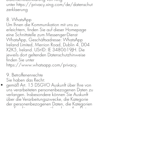
unter
https://privacy.xing.com/de/datenschut
zerklaerung
8. WhatsApp
Um Ihnen die Kommunikation mit uns zu
erleichtern, finden Sie auf dieser Homepage
eine Schnittstelle zum Messenger-Dienst
WhatsApp, Geschäftsadresse: WhatsApp
Ireland Limited, Merrion Road, Dublin 4, D04
X2K5, Ireland. USt-ID: IE 3480619JH. Die
jeweils dort geltenden Datenschutzhinweise
finden Sie unter
https://www.whatsapp.com/privacy.
9. Betroffenenrechte
Sie haben das Recht:
gemäß Art. 15 DSGVO Auskunft über Ihre von
uns verarbeiteten personenbezogenen Daten zu
verlangen. Insbesondere können Sie Auskunft
über die Verarbeitungszwecke, die Kategorie
der personenbezogenen Daten, die Kategorien
von Empfängern, gegenüber denen Ihre Daten
offengelegt wurden oder werden, die geplante
Speicherdauer, das Bestehen eines Rechts auf
Berichtigung, Löschung, Einschränkung der
Verarbeitung oder Widerspruch, das Bestehen
eines Beschwerderechts, die Herkunft ihrer
Daten, sofern diese nicht bei uns erhoben