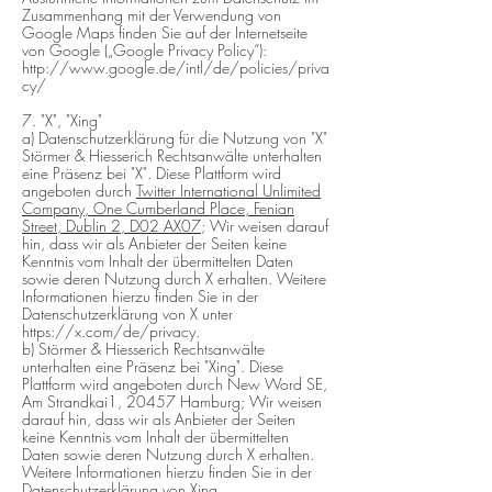
Zusammenhang mit der Verwendung von
Google Maps finden Sie auf der Internetseite
von Google („Google Privacy Policy“):
http://www.google.de/intl/de/policies/priva
cy/
7. "X", "Xing"
a) Datenschutzerklärung für die Nutzung von "X"
Störmer & Hiesserich Rechtsanwälte unterhalten
eine Präsenz bei "X". Diese Plattform wird
angeboten durch
Twitter International Unlimited
Company, One Cumberland Place, Fenian
Street, Dublin 2, D02 AX07
; Wir weisen darauf
hin, dass wir als Anbieter der Seiten keine
Kenntnis vom Inhalt der übermittelten Daten
sowie deren Nutzung durch X erhalten. Weitere
Informationen hierzu finden Sie in der
Datenschutzerklärung von X unter
https://x.com/de/privacy.
b) Störmer & Hiesserich Rechtsanwälte
unterhalten eine Präsenz bei "Xing". Diese
Plattform wird angeboten durch New Word SE,
Am Strandkai1, 20457 Hamburg; Wir weisen
darauf hin, dass wir als Anbieter der Seiten
keine Kenntnis vom Inhalt der übermittelten
Daten sowie deren Nutzung durch X erhalten.
Weitere Informationen hierzu finden Sie in der
Datenschutzerklärung von Xing