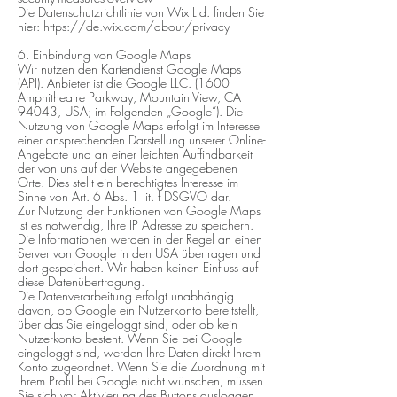
Die Datenschutzrichtlinie von Wix Ltd. finden Sie
hier:
https://de.wix.com/about/privacy
6. Einbindung von Google Maps
Wir nutzen den Kartendienst Google Maps
(API). Anbieter ist die Google LLC. (1600
Amphitheatre Parkway, Mountain View, CA
94043, USA; im Folgenden „Google“). Die
Nutzung von Google Maps erfolgt im Interesse
einer ansprechenden Darstellung unserer Online-
Angebote und an einer leichten Auffindbarkeit
der von uns auf der Website angegebenen
Orte. Dies stellt ein berechtigtes Interesse im
Sinne von Art. 6 Abs. 1 lit. f DSGVO dar.
Zur Nutzung der Funktionen von Google Maps
ist es notwendig, Ihre IP Adresse zu speichern.
Die Informationen werden in der Regel an einen
Server von Google in den USA übertragen und
dort gespeichert. Wir haben keinen Einfluss auf
diese Datenübertragung.
Die Datenverarbeitung erfolgt unabhängig
davon, ob Google ein Nutzerkonto bereitstellt,
über das Sie eingeloggt sind, oder ob kein
Nutzerkonto besteht. Wenn Sie bei Google
eingeloggt sind, werden Ihre Daten direkt Ihrem
Konto zugeordnet. Wenn Sie die Zuordnung mit
Ihrem Profil bei Google nicht wünschen, müssen
Sie sich vor Aktivierung des Buttons ausloggen.