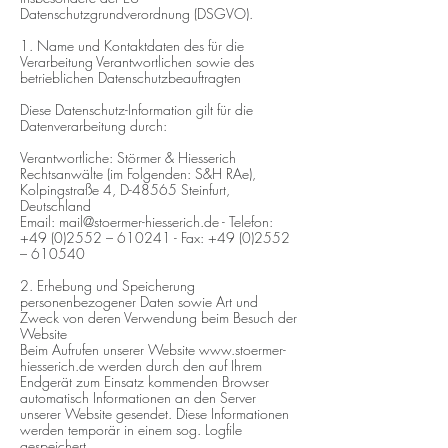
Datenschutzgrundverordnung (DSGVO).
1. Name und Kontaktdaten des für die
Verarbeitung Verantwortlichen sowie des
betrieblichen Datenschutzbeauftragten
Diese Datenschutz-Information gilt für die
Datenverarbeitung durch:
Verantwortliche: Störmer & Hiesserich
Rechtsanwälte (im Folgenden: S&H RAe),
Kolpingstraße 4, D-48565 Steinfurt,
Deutschland
Email:
mail@stoermer-hiesserich.de
- Telefon:
+49 (0)2552
– 610241 - Fax:
+49 (0)2552
– 610540
2. Erhebung und Speicherung
personenbezogener Daten sowie Art und
Zweck von deren Verwendung beim Besuch der
Website
Beim Aufrufen unserer Website
www.stoermer-
hiesserich.de
werden durch den auf Ihrem
Endgerät zum Einsatz kommenden Browser
automatisch Informationen an den Server
unserer Website gesendet. Diese Informationen
werden temporär in einem sog. Logfile
gespeichert.