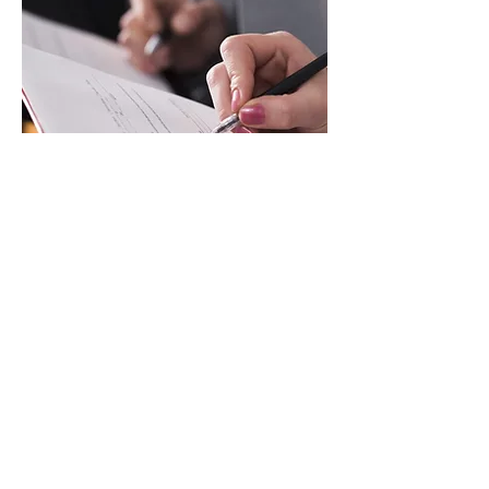
Hier haben Sie die Möglichkeit, uns
weitere Unterlagen zu übermitteln, zum
Beispiel
Mandatsunterlagen
Unterlagen zu
Ihrer
Rechtsschutzversicherung
Ihren Beratungshilfeschein, wenn Sie vom
Amtsgericht einen solchen erhalten haben