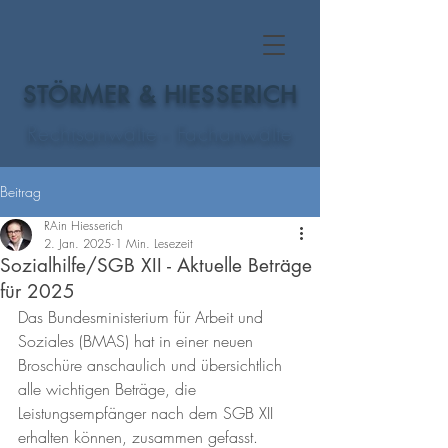
STÖRMER & HIESSERICH
Rechtsanwälte - Fachanwälte
Beitrag
RAin Hiesserich
2. Jan. 2025
1 Min. Lesezeit
Sozialhilfe/SGB XII - Aktuelle Beträge
für 2025
Das Bundesministerium für Arbeit und 
Soziales (BMAS) hat in einer neuen 
Broschüre anschaulich und übersichtlich 
alle wichtigen Beträge, die 
Leistungsempfänger nach dem SGB XII 
erhalten können, zusammen gefasst. 