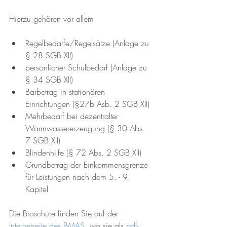
Hierzu gehören vor allem
Regelbedarfe/Regelsätze (Anlage zu 
§ 28 SGB XII)
persönlicher Schulbedarf (Anlage zu 
§ 34 SGB XII)
Barbetrag in stationären 
Einrichtungen (§27b Asb. 2 SGB XII)
Mehrbedarf bei dezentralter 
Warmwassererzeugung (§ 30 Abs. 
7 SGB XII)
Blindenhilfe (§ 72 Abs. 2 SGB XII)
Grundbetrag der Einkommensgrenze 
für Leistungen nach dem 5. - 9. 
Kapitel
Die Broschüre finden Sie auf der 
Internetseite des BMAS
, wo sie als 
pdf-