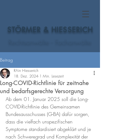
STÖRMER & HIESSERICH
Rechtsanwälte - Fachanwälte
Beitrag
RAin Hiesserich
18. Dez. 2024
1 Min. Lesezeit
Long-COVID-Richtlinie für zeitnahe
und bedarfsgerechte Versorgung
Ab dem 01. Januar 2025 soll die Long-
COVID-Richtlinie des Gemeinsamen 
Bundesausschusses (G-BA) dafür sorgen, 
dass die vielfach unspezifischen 
Symptome standardisiert abgeklärt und je 
nach Schweregrad und Komplexität der 