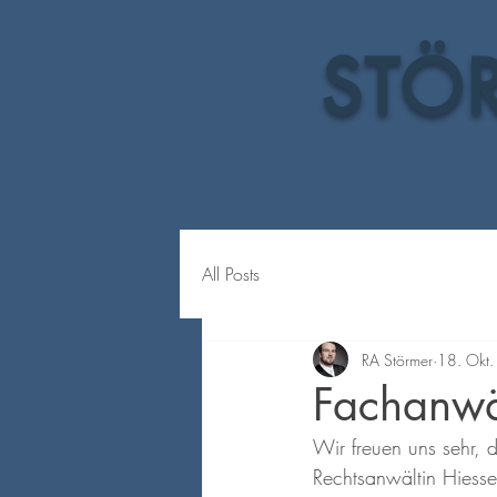
STÖR
All Posts
RA Störmer
18. Okt
Fachanwäl
Wir freuen uns sehr,
Rechtsanwältin Hiesser